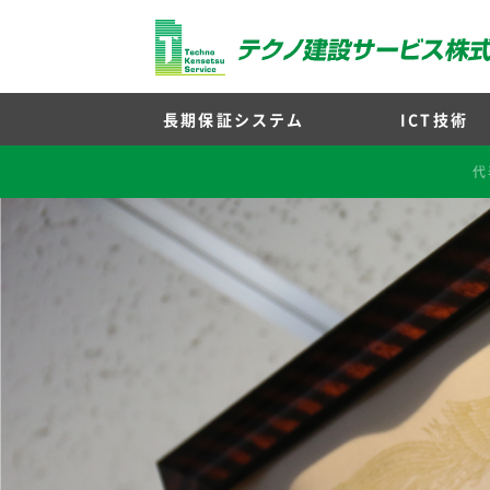
長期保証システム
ICT技術
長期保証対応商材
長期保証シーリング
大規模修繕工事とは
長期保証ウレタンウ
ビフォアア
調査・
工事
代