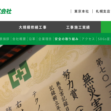
東京本社
札幌支店
大規模修繕工事
工事施工実績
レア複合防水
フター
診断 新システム
施工実績一覧
表挨拶
実施時期の目安
会社概要
採用メッセージ
超高層事例
長期保証内外装塗料
BIMモデルの活用
沿革
工事に入るまで
企業理念
外断熱事例
募集要項
安全の取り組み
大規模修繕工事の3D工事シミュレ
長期保証内外壁塗装改修システム
耐震工事事例
TKSの人
工事内容一覧
社内風景
アクセス
長期保証商材施
長期修繕計画
SDGs