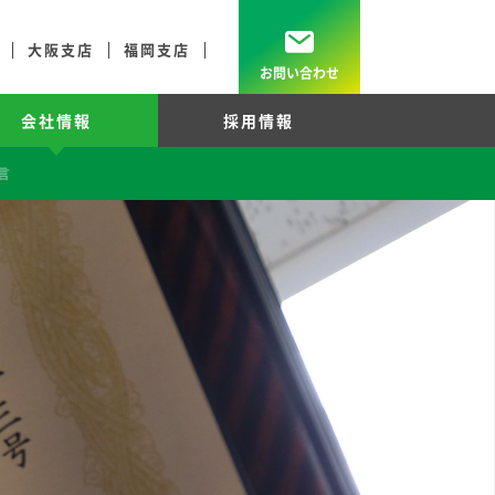
大阪支店
福岡支店
お問い合わせ
会社情報
採用情報
ーション
工事例
宣言
長期保証防食システム
アフターサービス
超高層
修繕積立金コンサルティングサービス
外断熱