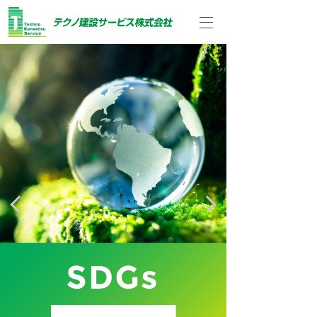
HOME
お問い合わせ
NEWS
アクセス
長期保証システム
ICT技術
長期保証対応商材
調査・診断 新システム
長期保証シーリング
BIMモデルの活用
大規模修繕工事
工事施工実績
長期保証ウレタンウレア
大規模修繕工事の3D工
大規模修繕工事とは
工事施工実績一覧
ビフォアアフター
超高層事例
長期保証内外装塗料
会社情報
採用情報
複合防水
事シミュレーション
実施時期の目安
外断熱事例
工事に入るまで
耐震工事事例
代表挨拶
採用メッセージ
会社概要
募集要項
長期保証内外壁塗装改修
協力会社様専用サイト
従業員専用サイト
長期保証防食システム
システム
工事内容一覧
長期保証商材施工事例
長期修繕計画
沿革
TKSの人
企業理念
社内風景
修繕積立金コンサルティ
アフターサービス
超高層
安全の取り組み
アクセス
ングサービス
外断熱
SDGs宣言