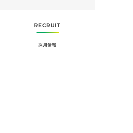
RECRUIT
採用情報
テクノ建設サービスには、多くの実績から培った
高い技術力をもつ仲間がたくさんいます。
元気で
やる気があり、ものづくりが大好きな方、
リニュ
ーアル工事のプロフェッショナルとして
一緒に働
きませんか？
詳しく見る