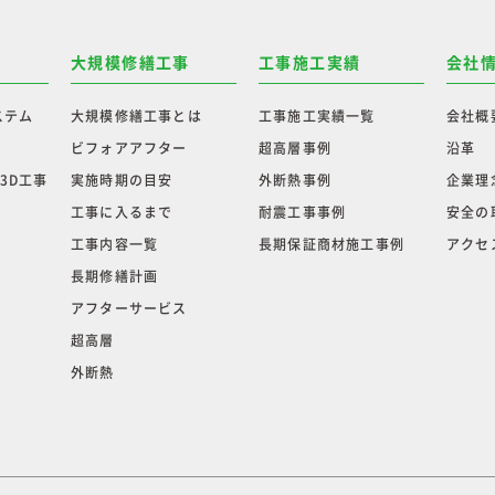
大規模修繕工事
工事施工実績
会社
ステム
大規模修繕工事とは
工事施工実績一覧
会社概
ビフォアアフター
超高層事例
沿革
3D工事
実施時期の目安
外断熱事例
企業理
工事に入るまで
耐震工事事例
安全の
工事内容一覧
長期保証商材施工事例
アクセ
長期修繕計画
アフターサービス
超高層
外断熱