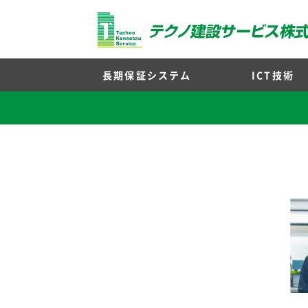
長期保証システム
ICT技術
長期保証対応商材
長期保証シーリング
大規模修繕工事とは
長期保証ウレタンウ
ビフォアア
調査・
工事
代