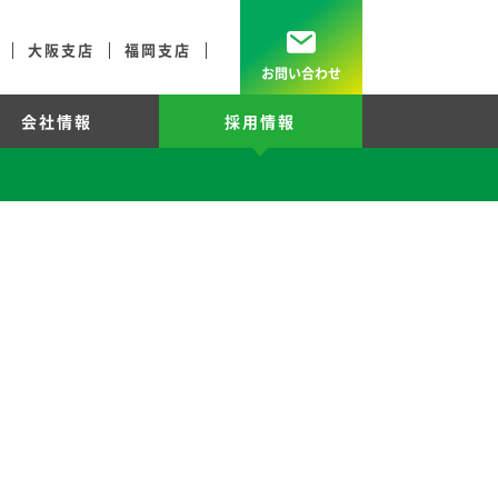
大阪支店
福岡支店
お問い合わせ
会社情報
採用情報
ーション
工事例
宣言
長期保証防食システム
アフターサービス
超高層
修繕積立金コンサルティングサービス
外断熱