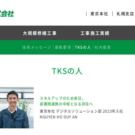
東京本社
札幌支店
大規模修繕工事
工事施工実績
レア複合防水
フター
診断 新システム
施工実績一覧
表挨拶
実施時期の目安
会社概要
採用メッセージ
超高層事例
長期保証内外装塗料
BIMモデルの活用
沿革
工事に入るまで
企業理念
外断熱事例
募集要項
安全の取り組み
大規模修繕工事の3D工事シミュレ
長期保証内外壁塗装改修システム
耐震工事事例
TKSの人
工事内容一覧
社内風景
アクセス
長期保証商材施
長期修繕計画
SDGs
TKSの人
スキルアップのため来日。
部署間連携の中枢となる存在へ
東京本社 デジタルソリューション部
2023年入社
NGUYEN HO DUY AN