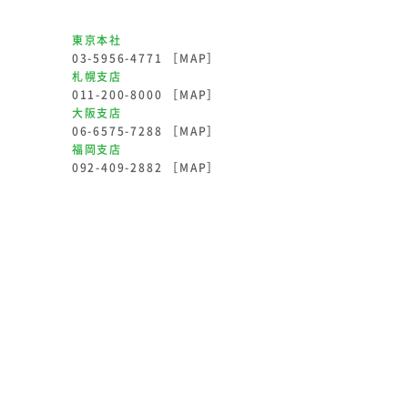
東京本社
03-5956-4771 ［
MAP
］
札幌支店
011-200-8000 ［
MAP
］
大阪支店
06-6575-7288 ［
MAP
］
福岡支店
092-409-2882 ［
MAP
］
CONTACT US
豊富な実績・独自の技術で
お客様に最適なソリューションを
ご提案致します。
お問い合わせはこちら