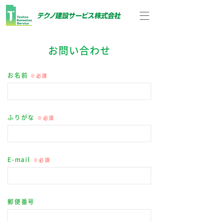
HOME
お問い合わせ
お問い合わせ
NEWS
アクセス
お名前
※必須
長期保証システム
ICT技術
長期保証対応商材
調査・診断 新システム
長期保証シーリング
BIMモデルの活用
大規模修繕工事
工事施工実績
ふりがな
※必須
長期保証ウレタンウレア
大規模修繕工事の3D工
大規模修繕工事とは
工事施工実績一覧
ビフォアアフター
超高層事例
長期保証内外装塗料
会社情報
採用情報
複合防水
事シミュレーション
実施時期の目安
外断熱事例
工事に入るまで
耐震工事事例
代表挨拶
採用メッセージ
会社概要
募集要項
長期保証内外壁塗装改修
協力会社様専用サイト
従業員専用サイト
長期保証防食システム
E-mail
※必須
システム
工事内容一覧
長期保証商材施工事例
長期修繕計画
沿革
TKSの人
企業理念
社内風景
修繕積立金コンサルティ
アフターサービス
超高層
安全の取り組み
アクセス
ングサービス
外断熱
SDGs宣言
郵便番号